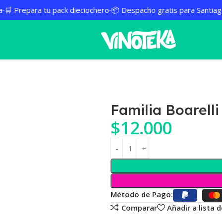
🛒 Prepara tu pack dieciochero
📦 Despacho gratis para Santiago,
Familia Boarelli
$
12.000
Método de Pago:
Comparar
Añadir a lista 