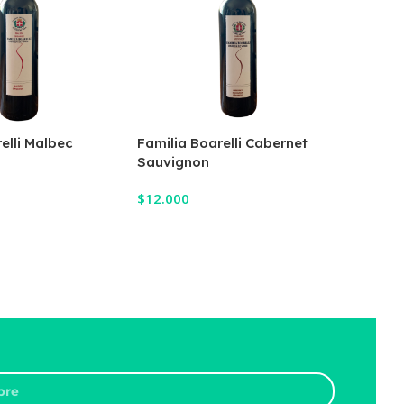
elli Malbec
Familia Boarelli Cabernet
Famili
Sauvignon
$
12.00
$
12.000
rrito
Añadir
Añadir Al Carrito