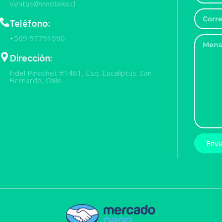
Ventas@vinoteka.cl
Teléfono:
+569 97791990
Dirección:
Fidel Pinochet #1481, Esq. Eucaliptus. San
Bernardo, Chile.
Envi