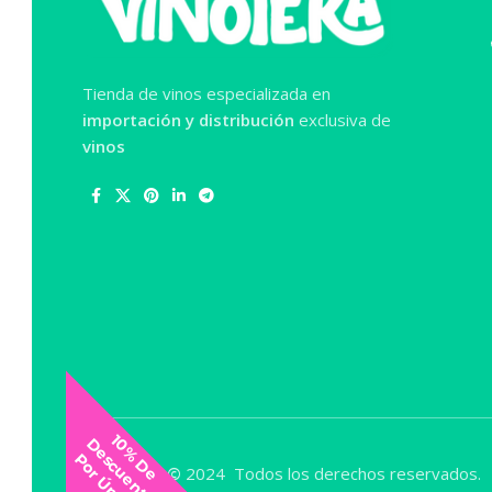
Tienda de vinos especializada en
importación y distribución
exclusiva de
vinos
1
%
D
e
e
c
u
e
n
t
o
o
r
Ú
n
i
r
t
0
D
s
P
e
VINOTEKA
©
2024 Todos los derechos reservados.