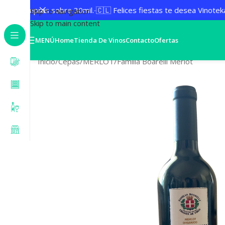
, si compras sobre 30mil.
🇨🇱 Felices fiestas te desea Vinoteka
Skip to navigation
Skip to main content
MENÚ
Home
Tienda De Vinos
Contacto
Ofertas
Inicio
Cepas
MERLOT
Familia Boarelli Merlot