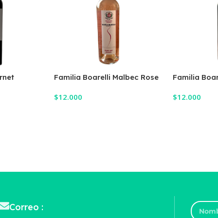
rnet
Familia Boarelli Malbec Rose
Familia Boar
$
12.000
$
12.000
Añadir Al Carrito
Añadir Al Ca
Correo :