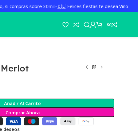
 si compras sobre 30mil.
🇨🇱 Felices fiestas te desea Vinoteka

$
0
 Merlot
Añadir Al Carrito
Comprar Ahora
de deseos