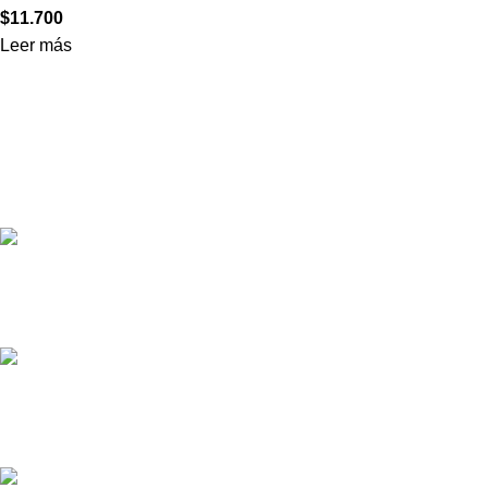
$
11.700
Leer más
Tienda de vinos especializada en
importación y distribución
exclusiva de
vinos
Correo :
Ventas@vinoteka.cl
Teléfono:
+569 97791990