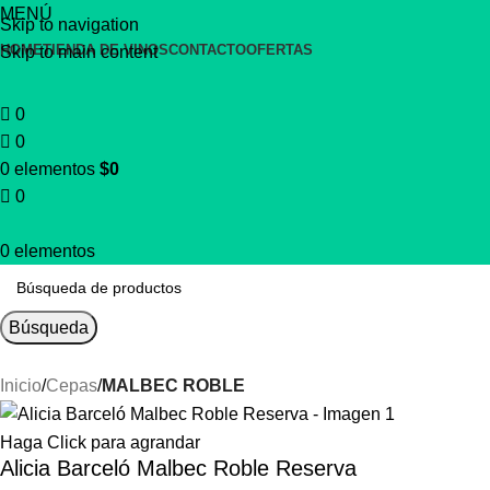
ack dieciochero
MENÚ
📦 Despacho gratis para Santiago, si compras
Skip to navigation
HOME
TIENDA DE VINOS
CONTACTO
OFERTAS
Skip to main content
0
0
0
elementos
$
0
0
0
elementos
Búsqueda
Inicio
Cepas
MALBEC ROBLE
Haga Click para agrandar
Alicia Barceló Malbec Roble Reserva