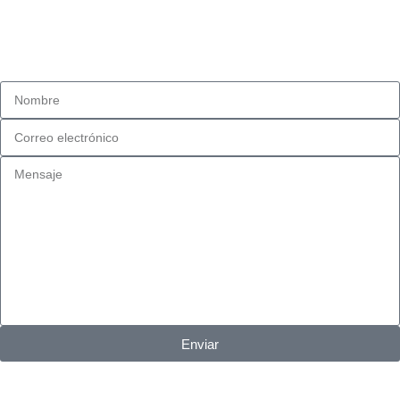
Dirección:
Fidel Pinochet #1481, Esq. Eucaliptus. San Bernardo, Chile.
Enviar