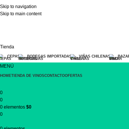
Skip to navigation
Skip to main content
📦 Despacho gratis para Santiago, si compras sobre 30mil.
sobre 30mil.
🇨🇱 Felices fiestas te desea Vinoteka
🛒 Pre
📦 Despacho gratis para Santiago, si compras sobre 30mil.
sobre 30mil.
🇨🇱 Felices fiestas te desea Vinoteka
🛒 Pre
Tienda
CEPAS
BODEGAS IMPORTADAS
VIÑAS CHILENAS
BAZA
MENÚ
HOME
TIENDA DE VINOS
CONTACTO
OFERTAS
0
0
0
elementos
$
0
0
0
elementos