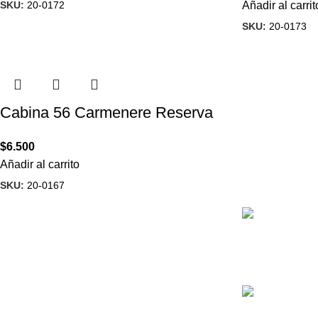
SKU:
20-0172
Añadir al carrit
SKU:
20-0173
Cabina 56 Carmenere Reserva
$
6.500
Añadir al carrito
SKU:
20-0167
Correo :
Tienda de vinos especializada en
Ventas@vinote
importación y distribución
exclusiva de
vinos
Teléfono: