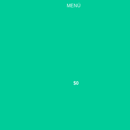
fiestas te desea Vinoteka
🛒 Prepara tu pack dieciochero
📦 
MENÚ
$
0