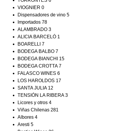
TORRONTÉS
6
VIOGNIER
0
Dispensadores de vino
5
Importados
78
ALAMBRADO
3
ALICIA BARCELÓ
1
BOARELLI
7
BODEGA BALBO
7
BODEGA BIANCHI
15
BODEGA CROTTA
7
FALASCO WINES
6
LOS HAROLDOS
17
SANTA JULIA
12
TENSIÓN LA RIBERA
3
Licores y otros
4
Viñas Chilenas
281
Albores
4
Aresti
5