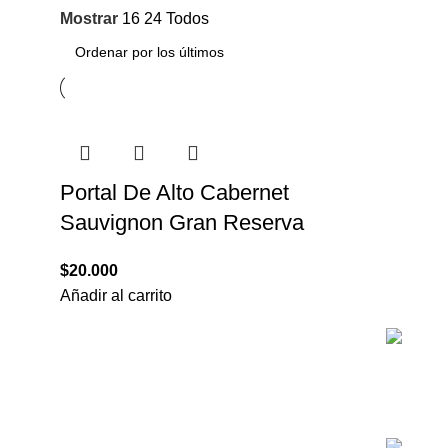
Mostrar
16
24
Todos
Portal De Alto Cabernet
Sauvignon Gran Reserva
$
20.000
Añadir al carrito
Correo 
Tienda de vinos especializada en
Ventas@
importación y distribución
exclusiva de
vinos