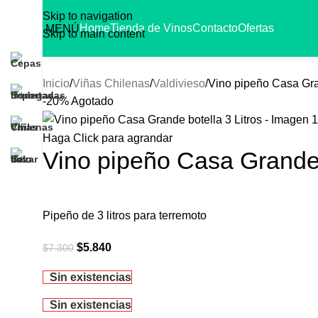
ra Santiago, si compras sobre 30mil.
🇨🇱 Felices fiestas te 
Skip to navigation
Home
Tienda de Vinos
Contacto
Ofertas
MENÚ
Skip to main content
Inicio
Viñas Chilenas
Valdivieso
Vino pipeño Casa Gran
-20%
Agotado
Haga Click para agrandar
Vino pipeño Casa Grande 
Pipeño de 3 litros para terremoto
$
5.840
$
7.300
Sin existencias
Sin existencias