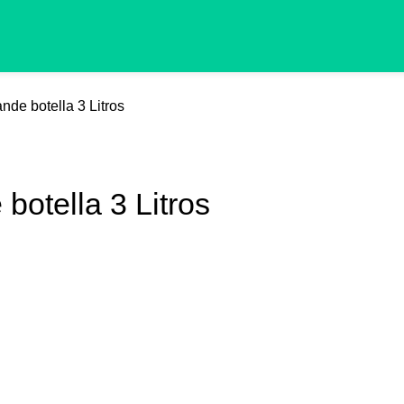
desea Vinoteka
🛒 Prepara tu pack dieciochero
📦 Despacho g
de botella 3 Litros
botella 3 Litros