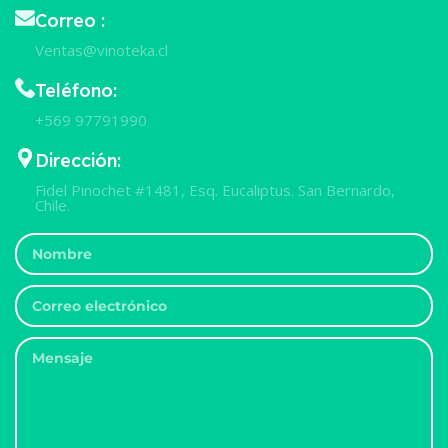
Correo :
Ventas@vinoteka.cl
Teléfono:
+569 97791990
Dirección:
Fidel Pinochet #1481, Esq. Eucaliptus. San Bernardo,
Chile.