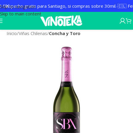
Despacho gratis para Santiago, si compras sobre 30mil.
🇨🇱 Feli
Skip to navigation
Skip to main content
Inicio
Viñas Chilenas
Concha y Toro