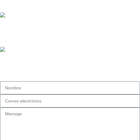
Ventas@vinoteka.cl
Teléfono:
+569 97791990
Dirección:
Fidel Pinochet #1481, Esq. Eucaliptus. San Bernardo, Chile.