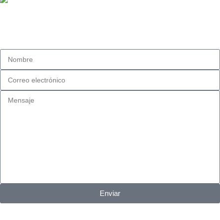
Dirección:
Fidel Pinochet #1481, Esq. Eucaliptus. San Bernardo, Chile.
Enviar